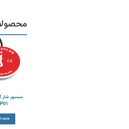
محصولا
سنسور شار گ
P01
d more