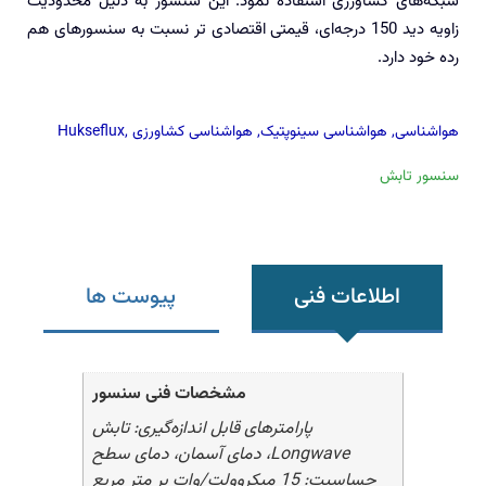
شبکه‌های کشاورزی استفاده نمود. این سنسور به دلیل محدودیت
زاویه دید 150 درجه‌ای، قیمتی اقتصادی تر نسبت به سنسورهای هم
رده خود دارد.
هواشناسی
,
هواشناسی سینوپتیک
,
هواشناسی کشاورزی
,
Hukseflux
سنسور تابش
اطلاعات فنی
پیوست ها
مشخصات فنی سنسور
پارامترهای قابل اندازه‌گیری: تابش
Longwave، دمای آسمان، دمای سطح
حساسیت: 15 میکروولت/وات بر متر مربع