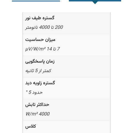
گستره طیف نور
200 تا 4000 نانومتر
میزان حساسیت
7 تا 14 µV/W/m²
زمان پاسخگویی
کمتر از 5 ثانیه
گستره زاویه دید
حدود 5 °
حداکثر تابش
4000 W/m²
کلاس