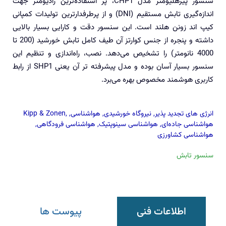
سنسور پیرهلیومتر مدل CHP1، پر استفاده‌ترین رادیومتر جهت
اندازه‌گیری تابش مستقیم (DNI) و از پرطرفدارترین تولیدات کمپانی
کیپ اند زونن هلند است. این سنسور دقت و کارایی بسیار بالایی
داشته و پنجره از جنس کوارتز آن طیف کامل تابش خورشید (200 تا
4000 نانومتر) را تشخیص می‌دهد. نصب، راه‌اندازی و تنظیم این
سنسور بسیار آسان بوده و مدل پیشرفته تر آن یعنی SHP1 از رابط
کاربری هوشمند مخصوص بهره می‌برد.
انرژی های تجدید پذیر
,
نیروگاه خورشیدی
,
هواشناسی
,
,
Kipp & Zonen
هواشناسی جاده‌ای
,
هواشناسی سینوپتیک
,
هواشناسی فرودگاهی
,
هواشناسی کشاورزی
سنسور تابش
اطلاعات فنی
پیوست ها