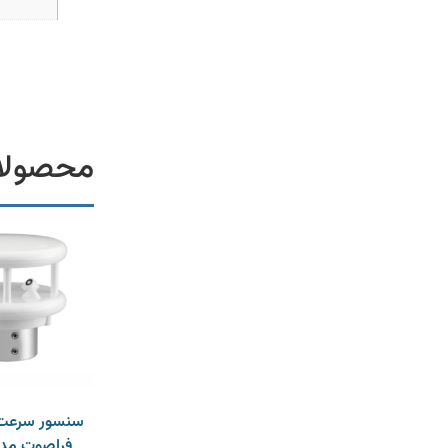
محصولا
سنسور سرعت 
فراصوت مدل 00A