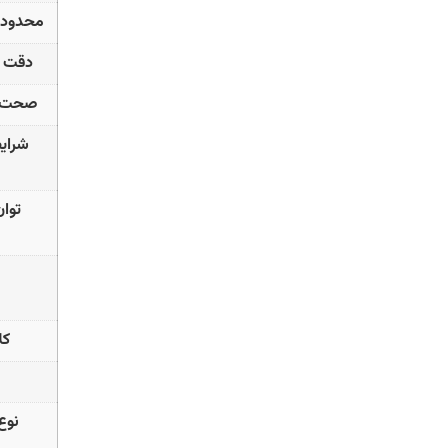
محدوده 
دقت ا
صحت ان
شرایط
توا
کل
نوع