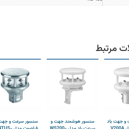
ت مرتبط
و جهت باد
سنسور هوشمند جهت و
سنسور سرعت و جهت 
V2
سرعت باد مدل WS200-
فراصوت مدل S