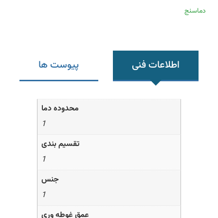
دماسنج
اطلاعات فنی
پیوست ها
محدوده دما
1
تقسیم بندی
1
جنس
1
عمق غوطه وری