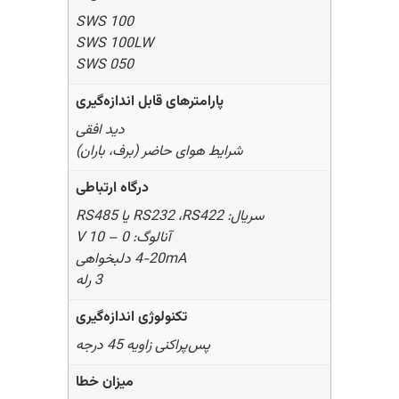
SWS 100
SWS 100LW
SWS 050
پارامترهای قابل اندازه‌گیری
دید افقی
شرایط هوای حاضر (برف، باران)
درگاه ارتباطی
سریال: RS232 ،RS422 یا RS485
آنالوگ: 0 – 10 V
4-20mA دلبخواهی
3 رله
تکنولوژی اندازه‌گیری
پس‌پراکنی زاویه 45 درجه
میزان خطا