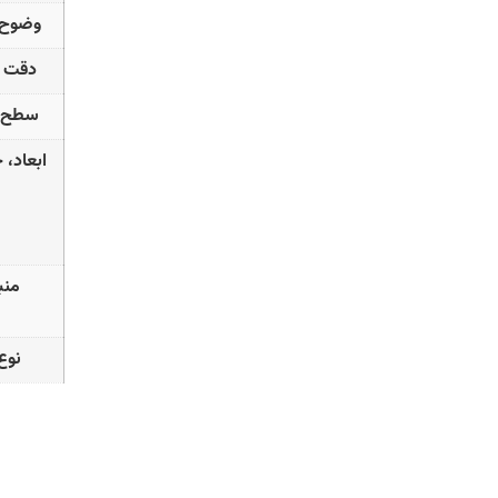
وضوح ا
دقت ا
سطح ا
ابعاد،
منب
نوع