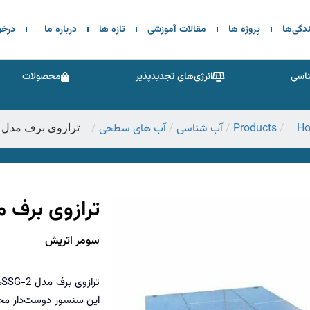
ندگی‌ها
پروژه ها
مقالات آموزشی
تازه ها
درباره ما
درخ
اسی
انرژی‌های تجدیدپذیر
محصولات
H
Products
آب شناسی
آب های سطحی
/
/
/
/
ترازوی برف مدل SSG-2
ترازوی برف مدل 
سومر اتریش
ت
این سنسور دوست‌دار محی