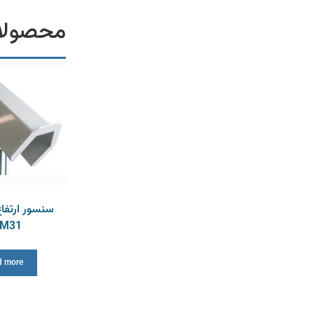
محصولا
سنسور ارتفا
M31
d more