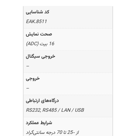
کد شناسایی
8511.EAK
صحت نمایش
16 بیت (ADC)
خروجی سیگنال
–
خروجی
–
درگاه‌های ارتباطی
RS232, RS485 / LAN / USB
شرایط عملکرد
از -25 تا 70 درجه سانتی‌گراد