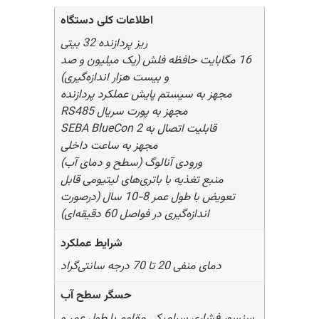
اطلاعات کلی دستگاه
ریز پردازنده 32 بیتی
16 مگابایت حافظه فلش (یک میلیون و صد
و بیست هزار اندازه‌گیری)
مجهز به سیستم پایش عملکرد پردازنده
مجهز به پورت سریال RS485
قابلیت اتصال به SEBA BlueCon 2
مجهز به ساعت داخلی
ورودی آنالوگ (سطح و دمای آب)
منبع تغذیه با باتری‌های لیتیومی قابل
تعویض با طول عمر 8-10 سال (درصورت
اندازه‌گیری در فواصل 60 دقیقه‌ای)
شرایط عملکرد
دمای منفی 20 تا 70 درجه سانتی‌گراد
حسگر سطح آب
سنسور فشاری سرامیکی مقاوم با طول عمر و