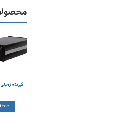
محصولا
گیرنده زمینی مد
d more