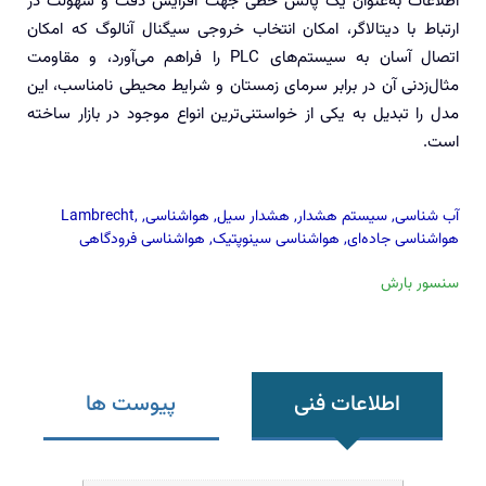
اطلاعات به‌عنوان یک پالس خطی جهت افزایش دقت و سهولت در
ارتباط با دیتالاگر‌، امکان انتخاب خروجی سیگنال آنالوگ که امکان
اتصال آسان به سیستم‌های PLC را فراهم می‌آورد، و مقاومت
مثال‌زدنی آن در برابر سرمای زمستان و شرایط محیطی نامناسب، این
مدل را تبدیل به یکی از خواستنی‌ترین انواع موجود در بازار ساخته
است.
آب شناسی
,
سیستم هشدار
,
هشدار سیل
,
هواشناسی
,
,
Lambrecht
هواشناسی جاده‌ای
,
هواشناسی سینوپتیک
,
هواشناسی فرودگاهی
سنسور بارش
اطلاعات فنی
پیوست ها