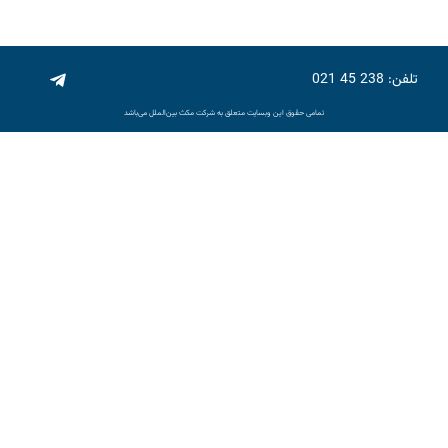
تلفن: 238 45 021
تمامی حقوق این وبسایت متعلق به شرکت مکث بین‌الملل می‌باشد