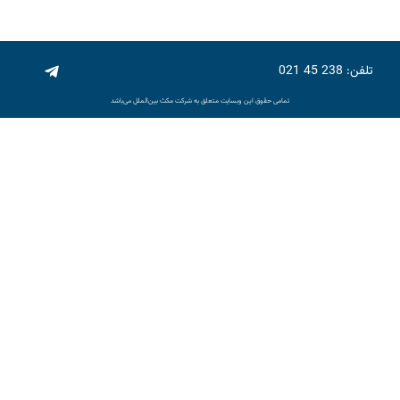
تلفن: 238 45 021
تمامی حقوق این وبسایت متعلق به شرکت مکث بین‌الملل می‌باشد